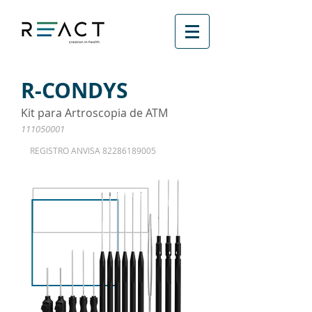
R-CONDYS
Kit para Artroscopia de ATM
111050001
REGISTRO ANVISA
82286189005