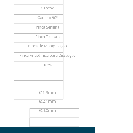
Gancho
Gancho 90°
Pinça Serrilha
Pinça Tesoura
Pinça de Manipulação
Pinça Anatômica para Dissecção
Cureta
TAMANHOS
Ø1,9mm
Ø2,1mm
Ø3,0mm