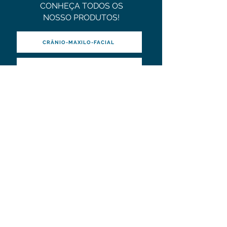
CONHEÇA TODOS OS
NOSSO PRODUTOS!
CRÂNIO-MAXILO-FACIAL
COLUNA
ORTOPEDIA
Horários e Informações:
Segunda à Sexta das 8h às 18h
Av. Saburo Akamine n° 637, Jardim