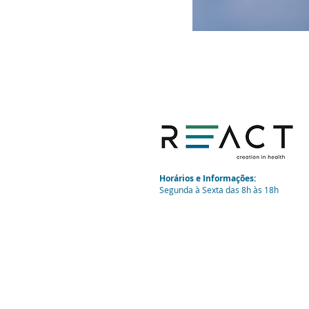
Horários e Informações:
Segunda à Sexta das 8h às 18h
Av. Saburo Akamine n° 637, Jardim Bela
Rio Claro – SP - CEP: 13.504-251
Email:
falecom@react.ind.br
Tel: +55 (19) 3523-7851
Política de Privacidade