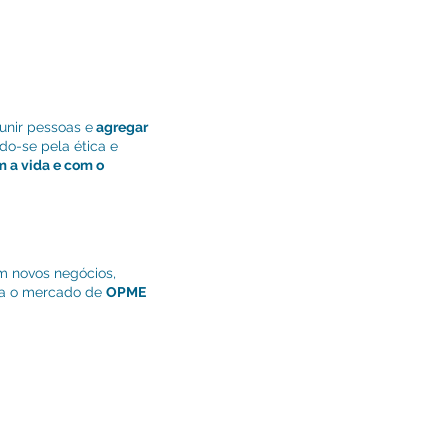
unir pessoas e
agregar
do-se pela ética e
 a vida e com o
em novos negócios,
ra o mercado de
OPME