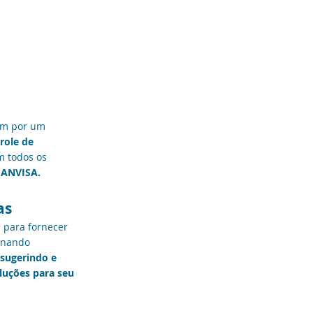
am por um
role de
m todos os
 ANVISA.
as
 para fornecer
nando
sugerindo e
luções para seu