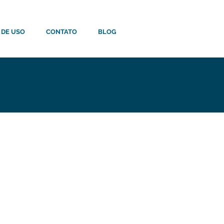
 DE USO
CONTATO
BLOG
dades no mercado,
s expertises no ramo
 Technology, empresa
ais descartáveis
e diagnósticos com
periência.