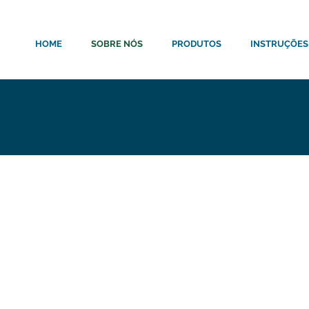
HOME
SOBRE NÓS
PRODUTOS
INSTRUÇÕES
Nós
Sobre
ime possui
Detectando novas oportuni
nosso time uniu todas sua
20 anos
de OPME
e criaram a REACT
que hoje desenvolve
materi
eriência no
hospitalares
para cirurgia 
tecnologia, confiança e ex