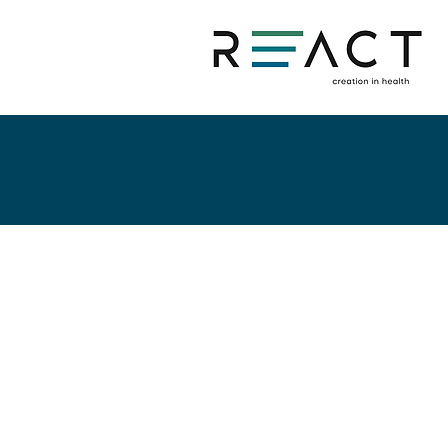
Nosso t
+ de 
de exp