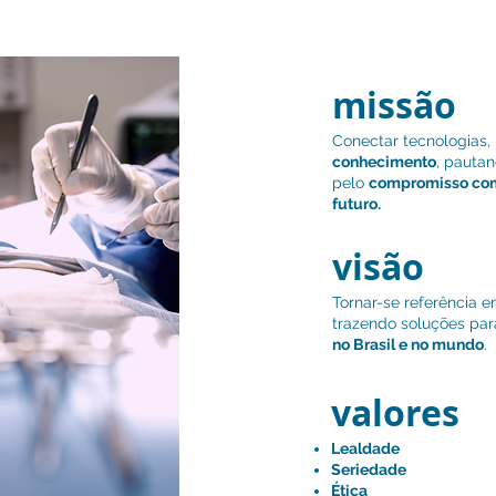
missão
Conectar tecnologias, 
conhecimento
, pautan
pelo
compromisso com
futuro.
visão
Tornar-se referência 
trazendo soluções pa
no Brasil e no mundo
.
valores
Lealdade
Seriedade
Ética