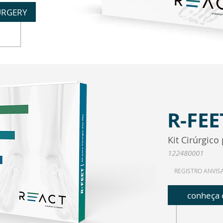
SURGERY
R-FEE
Kit Cirúrgico
122480001
REGISTRO ANVIS
conheça 