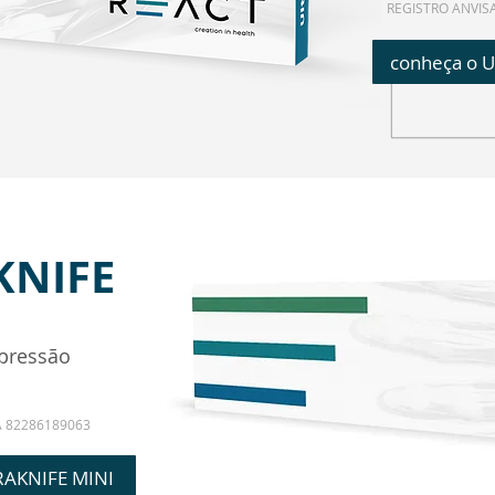
REGISTRO ANVIS
conheça o 
KNIFE
pressão
A 82286189063
RAKNIFE MINI