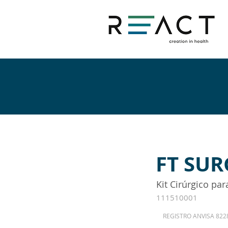
FT SUR
Kit Cirúrgico par
111510001
REGISTRO ANVISA 822