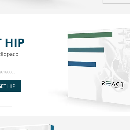
 HIP
diopaco
86180005
GET HIP