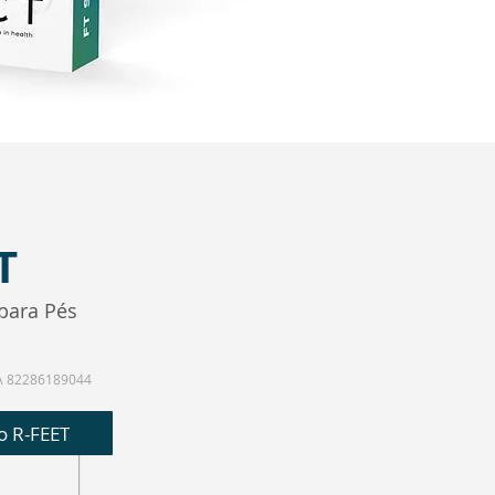
T
 para Pés
A 82286189044
o R-FEET