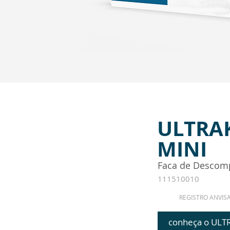
ULTRA
MINI
Faca de Descom
111510010
REGISTRO ANVIS
conheça o ULT