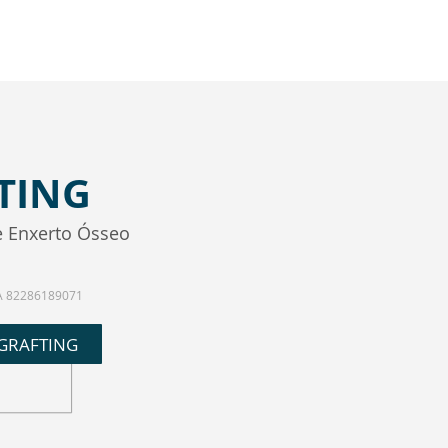
TING
de Enxerto Ósseo
A 82286189071
 GRAFTING