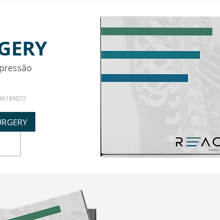
RGERY
pressão
86189072
SURGERY