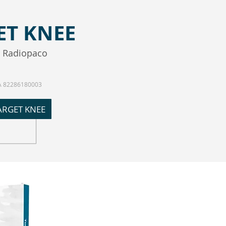
ET KNEE
r Radiopaco
A 82286180003
ARGET KNEE