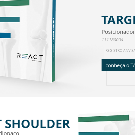
TARG
Posicionado
111180004
REGISTRO ANVIS
conheça o T
T SHOULDER
diopaco