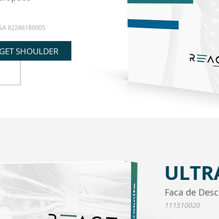
SA 82286180005
RGET SHOULDER
ULTR
Faca de Des
111510020