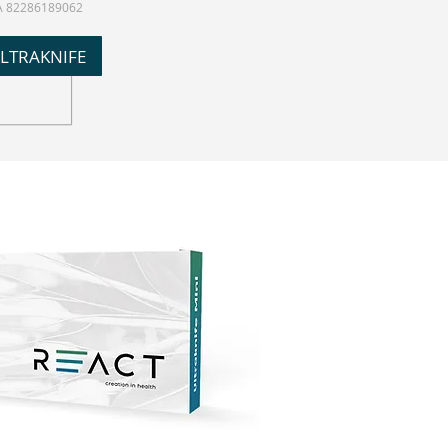
A 82286189062
ULTRAKNIFE