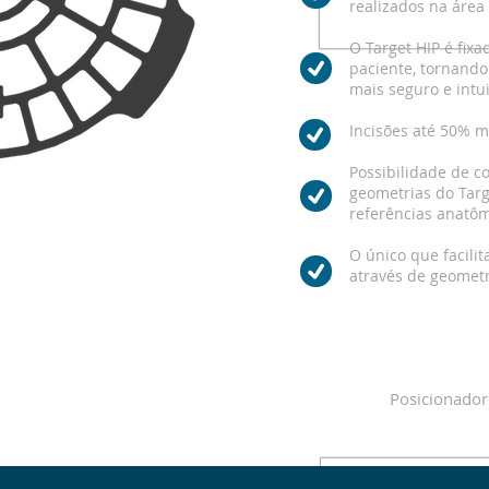
realizados na área 
O Target HIP é fix
paciente, tornand
mais seguro e intui
Incisões até 50% 
Possibilidade de c
geometrias do Targ
referências anatôm
O único que facilit
através de geometri
COMPOSIÇÃ
Posicionador