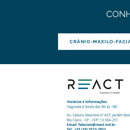
CONH
CRÂNIO-MAXILO-FACI
Horários e Informações:
Segunda à Sexta das 8h às 18h
Av. Saburo Akamine n° 637, Jardim Bela
Rio Claro – SP - CEP: 13.504-251
Email:
falecom@react.ind.br
Tel: +55 (19) 3523-7851