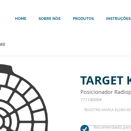
HOME
SOBRE NÓS
PRODUTOS
INSTRUÇÕES
NEE
TARGET 
Posicionador Radio
111180004
REGISTRO ANVISA 8228618
Recomendado para