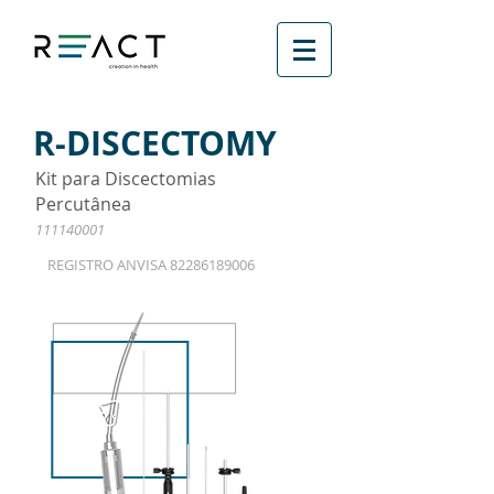
R-DISCECTOMY
Kit para Discectomias
Percutânea
111140001
REGISTRO ANVISA
82286189006