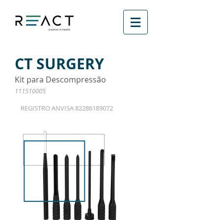
CT SURGERY
Kit para Descompressão
111510005
REGISTRO ANVISA
82286189072